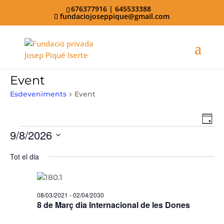
676377916 | 645533388
fundaciojoseppique@gmail.com
Event
Esdeveniments
Event
Nav
Vist
Dia
de
9/8/2026
Esdeveniments
de
visu
Selecciona
nave
Tot el dia
Esd
una
data.
08/03/2021
-
02/04/2030
8 de Març dia Internacional de les Dones