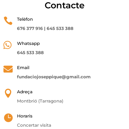
Contacte

Telèfon
676 377 916 |
645 533 388

Whatsapp
645 533 388

Email
fundaciojoseppique@gmail.com

Adreça
Montbrió (Tarragona)

Horaris
Concertar visita