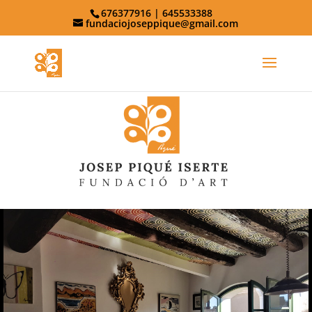
676377916 | 645533388
fundaciojoseppique@gmail.com