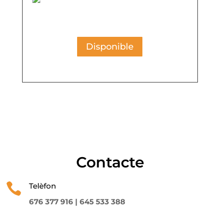
Disponible
Contacte

Telèfon
676 377 916 |
645 533 388