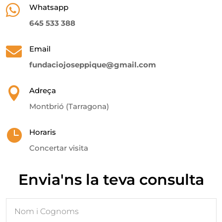

Whatsapp
645 533 388

Email
fundaciojoseppique@gmail.com

Adreça
Montbrió (Tarragona)

Horaris
Concertar visita
Envia'ns la teva consulta