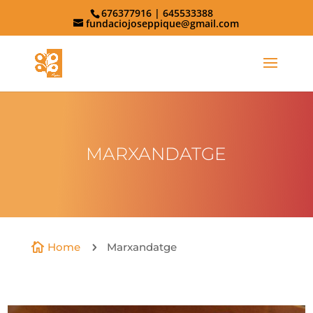
676377916 | 645533388
fundaciojoseppique@gmail.com
MARXANDATGE
Home
Marxandatge

5