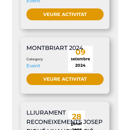
Event
VEURE ACTIVITAT
MONTBRIART 2024
09
setembre
Category
2024
Event
VEURE ACTIVITAT
LLIURAMENT
28
RECONEIXEMENTS JOSEP
gener