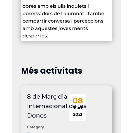
obres amb els ulls inquiets i
observadors de l’alumnat i també
compartir conversa i percecpions
amb aquestes joves ments
despertes.
Més activitats
8 de Març dia
08
Internacional de les
març
2021
Dones
Category