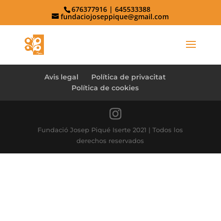
676377916 | 645533388
fundaciojoseppique@gmail.com
Avis legal
Política de privacitat
Política de cookies
Fundació Josep Piqué Iserte 2021 | Todos los
derechos reservados