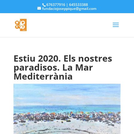
676377916 | 645533388
fundaciojoseppique@gmail.com
Estiu 2020. Els nostres
paradisos. La Mar
Mediterrània