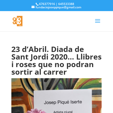
676377916 | 645533388
fundaciojoseppique@gmail.com
23 d’Abril. Diada de
Sant Jordi 2020… Llibres
i roses que no podran
sortir al carrer